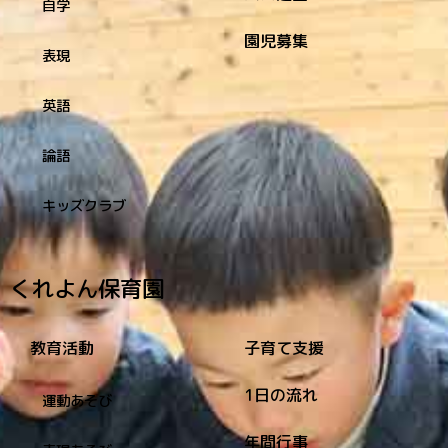
自学
園児募集
表現
英語
論語
キッズクラブ
くれよん保育園
教育活動
子育て支援
1日の流れ
運動あそび
年間行事