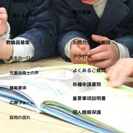
表現あそび
園児募集
考えるあそび
教職員募集
お問合せ・ご相談
アクセス
先生の一日
よくあるご質問
先輩保育士の声
各種申請書類
募集要項
重要事項説明書
応募フォーム
個人情報保護
採用の流れ