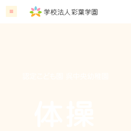
内
容
を
ス
キ
ッ
プ
体操