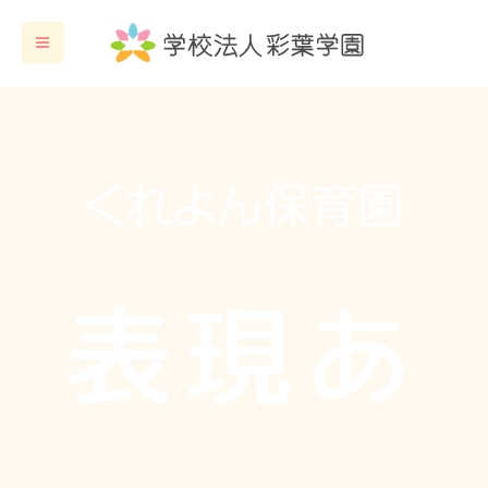
内
容
を
ス
キ
ッ
プ
表現あ