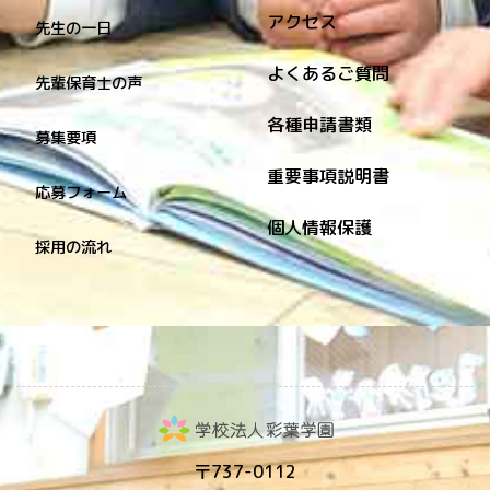
アクセス
先生の一日
よくあるご質問
先輩保育士の声
各種申請書類
募集要項
重要事項説明書
応募フォーム
個人情報保護
採用の流れ
〒737-0112