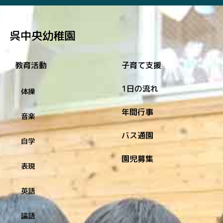
呉中央幼稚園
教育活動
子育て支援
1日の流れ
体操
年間行事
音楽
バス通園
自学
園児募集
表現
英語
論語