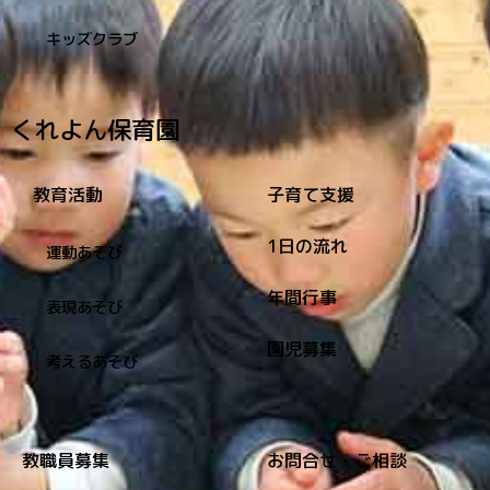
キッズクラブ
くれよん保育園
教育活動
子育て支援
1日の流れ
運動あそび
年間行事
表現あそび
園児募集
考えるあそび
教職員募集
お問合せ・ご相談