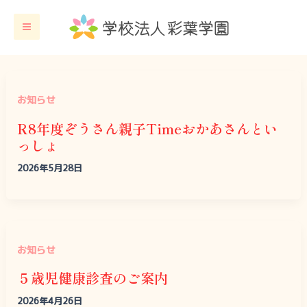
内
容
を
ス
お知らせ
キ
R8年度ぞうさん親子Timeおかあさんとい
ッ
っしょ
プ
2026年5月28日
お知らせ
５歳児健康診査のご案内
2026年4月26日